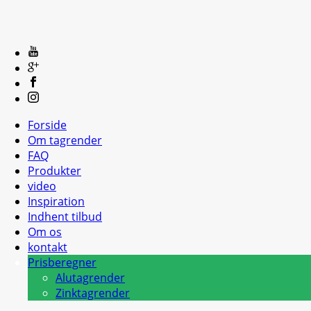
Forside
Om tagrender
FAQ
Produkter
video
Inspiration
Indhent tilbud
Om os
kontakt
Prisberegner
Alutagrender
Zinktagrender