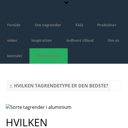
Forside
Om tagrender
FAQ
Produkter
video
Inspiration
Indhent tilbud
Om os
kontakt
Prisberegner
FAQ
HVILKEN TAGRENDETYPE ER DEN BEDSTE?
HVILKEN